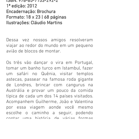
ISBN:
978-85-7153-292-2
1ª edição: 2012
Encadernação: Brochura
Formato: 18 x 23 | 68 páginas
Ilustrações: Cláudio Martins
Dessa vez nossos amigos resolveram
viajar ao redor do mundo em um pequeno
avião de blocos de montar.
Os três vão dançar o vira em Portugal,
tomar um banho turco em Istambul, fazer
um safári no Quênia, visitar templos
astecas, passear na famosa roda gigante
de Londres, brincar com cangurus na
Austrália e provar um pouco da comida
típica de cada um dos 14 países visitados.
Acompanhem Guilherme, João e Valentina
por essa viagem aonde você mesmo
escolhe o caminho a seguir, podendo
contar uma história de várias formas
diferentes.