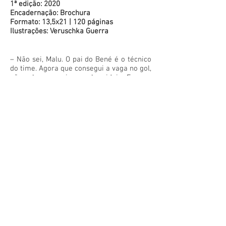
1ª edição: 2020
Encadernação: Brochura
Formato: 13,5x21 | 120 páginas
Ilustrações: Veruschka Guerra
– Não sei, Malu. O pai do Bené é o técnico
do time. Agora que consegui a vaga no gol,
não acho que seja uma boa ideia. E se eu
for barrado?
– Você está brincando, não é? Vai me
abandonar logo agora? Onde está o seu
senso de lealdade?
– Pois é. Isso me incomoda. Mas a
lealdade ao time é importante também. O
professor Geraldo nos disse que...
– Não me interessa o que ele disse,
Mosquito! Família primeiro!
Resenha:
Rosa Maria Miguel Fontes