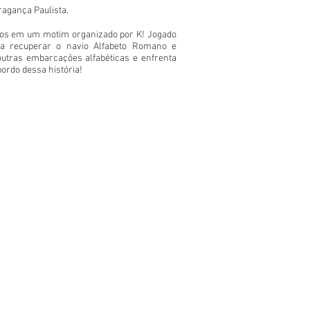
Bragança Paulista.
ujos em um motim organizado por K! Jogado
ra recuperar o navio Alfabeto Romano e
outras embarcações alfabéticas e enfrenta
bordo dessa história!