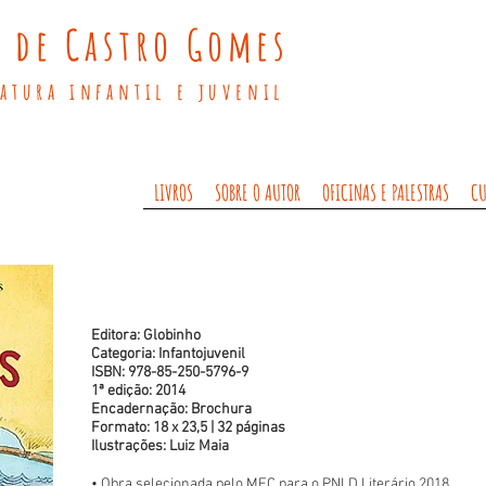
 de Castro Gomes
ratura infantil e juvenil
LIVROS
SOBRE O AUTOR
OFICINAS E PALESTRAS
CU
Editora: Globinho
Categoria: Infantojuvenil
ISBN: 978-85-250-5796-9
1ª edição: 2014
Encadernação: Brochura
Formato: 18 x 23,5 | 32 páginas
Ilustrações: Luiz Maia
• Obra selecionada pelo MEC para o PNLD Literário 2018.