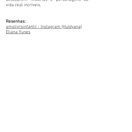
vida real incríveis.
Resenhas:
amolivroinfantil - Instagram (Huldyana)
Eliana Yunes
Leiturinha
Neide Medeiros Santos
PNLD Literário 2018
Revista Vero