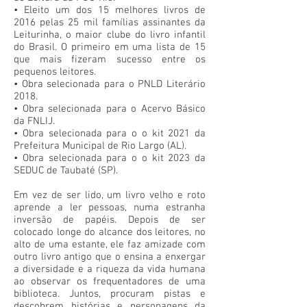
• Eleito um dos 15 melhores livros de
2016 pelas 25 mil famílias assinantes da
Leiturinha, o maior clube do livro infantil
do Brasil. O primeiro em uma lista de 15
que mais fizeram sucesso entre os
pequenos leitores.
• Obra selecionada para o PNLD Literário
2018.
• Obra selecionada para o Acervo Básico
da FNLIJ.
• Obra selecionada para o o kit 2021 da
Prefeitura Municipal de Rio Largo (AL).
• Obra selecionada para o o kit 2023 da
SEDUC de Taubaté (SP).
Em vez de ser lido, um livro velho e roto
aprende a ler pessoas, numa estranha
inversão de papéis. Depois de ser
colocado longe do alcance dos leitores, no
alto de uma estante, ele faz amizade com
outro livro antigo que o ensina a enxergar
a diversidade e a riqueza da vida humana
ao observar os frequentadores de uma
biblioteca. Juntos, procuram pistas e
descobrem histórias e personagens da